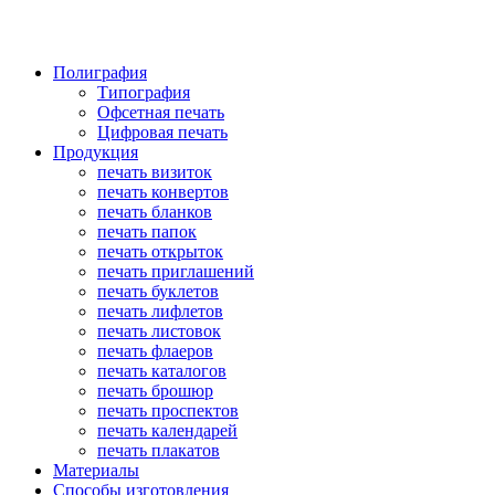
Полиграфия
Типография
Офсетная печать
Цифровая печать
Продукция
печать визиток
печать конвертов
печать бланков
печать папок
печать открыток
печать приглашений
печать буклетов
печать лифлетов
печать листовок
печать флаеров
печать каталогов
печать брошюр
печать проспектов
печать календарей
печать плакатов
Материалы
Способы изготовления