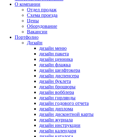
О компании
Отдел продаж
Схема проезда
Цены
Оборудование
Вакансии
Портфолио
Дизайн
дизайн меню
дизайн пакета
дизайн ценника
дизайн флажка
дизайн шелфтокера
дизайн диспенсера
дизайн буклета
дизайн брошюры
дизайн вобблера
дизайн гирлянды
дизайн годового отчета
дизайн диплома
дизайн дисконтной карты
дизайн журнала
дизайн инструкции
дизайн календаря
дизайн каталога