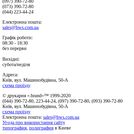
(097) 390-72-80
(073) 390-72-80
(044) 223-44-24
Електронна пошта:
sales@bws.com.ua
Графік роботи:
08:30 - 18:30
без перерви
Вихідні:
субота/неділя
Адреса:
Київ, вул. Машинобудівна, 50-А
схема проїзду
© друкарня «.brand»™ 1999-2020
(044) 390-72-80, 223-44-24, (097) 390-72-80, (093) 390-72-80
Київ, вул. Машинобудівна, 50-А
схема проїзду
Електронна пошта:
sales@bws.com.ua
Угода про використання сайту
типография
,
полиграфия
в Киеве